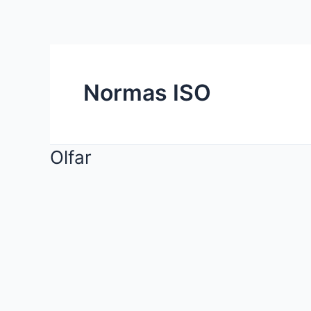
Ir
para
o
conteúdo
Normas ISO
Olfar