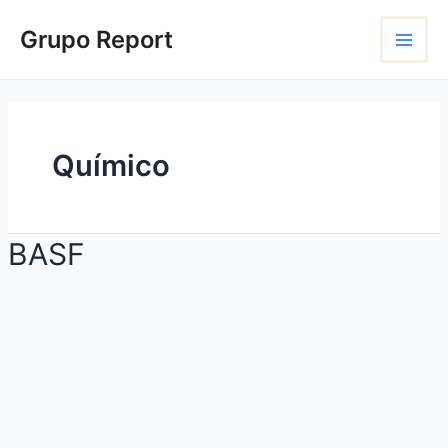
Ir
Main
para
Grupo Report
o
Menu
conteúdo
Químico
BASF