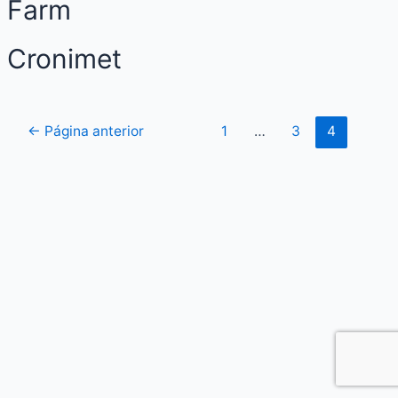
Farm
Cronimet
←
Página anterior
1
…
3
4