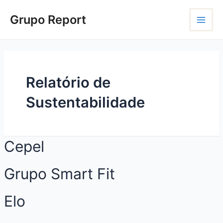
Ir
Paginação
Main
para
de
Grupo Report
o
posts
Menu
conteúdo
Relatório de
Sustentabilidade
Cepel
Grupo Smart Fit
Elo