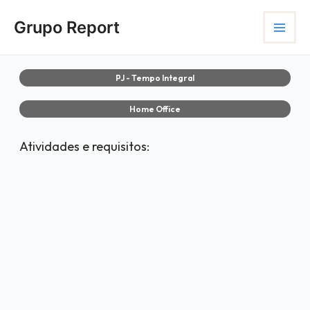
Ir
Main
para
Grupo Report
Menu
o
conteúdo
PJ - Tempo Integral
Home Office
Atividades e requisitos: