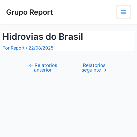
Ir
Navegação
Main
para
de
Grupo Report
o
Post
Menu
conteúdo
Hidrovias do Brasil
Por
Report
/
22/08/2025
←
Relatorios
Relatorios
anterior
seguinte
→