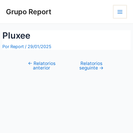
Ir
Navegação
Main
para
de
Grupo Report
o
Post
Menu
conteúdo
Pluxee
Por
Report
/
29/01/2025
←
Relatorios
Relatorios
anterior
seguinte
→