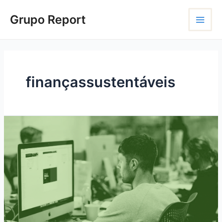
Ir
Main
para
Grupo Report
o
Menu
conteúdo
finançassustentáveis