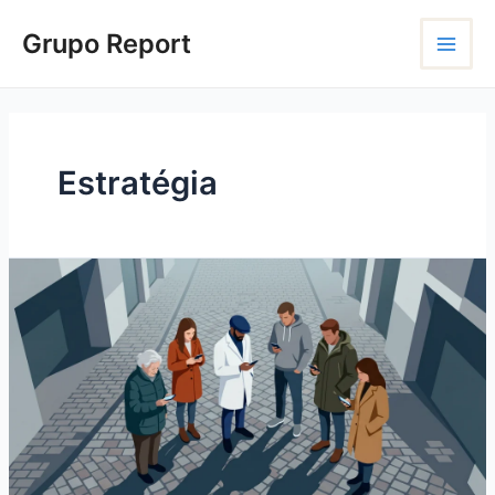
Ir
Main
para
Grupo Report
o
Menu
conteúdo
Estratégia