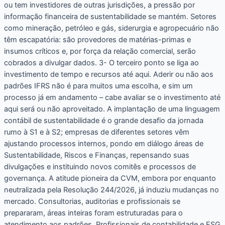
ou tem investidores de outras jurisdições, a pressão por
informação financeira de sustentabilidade se mantém. Setores
como mineração, petróleo e gás, siderurgia e agropecuário não
têm escapatória: são provedores de matérias-primas e
insumos críticos e, por força da relação comercial, serão
cobrados a divulgar dados. 3- O terceiro ponto se liga ao
investimento de tempo e recursos até aqui. Aderir ou não aos
padrões IFRS não é para muitos uma escolha, e sim um
processo já em andamento – cabe avaliar se o investimento até
aqui será ou não aproveitado. A implantação de uma linguagem
contábil de sustentabilidade é o grande desafio da jornada
rumo à S1 e à S2; empresas de diferentes setores vêm
ajustando processos internos, pondo em diálogo áreas de
Sustentabilidade, Riscos e Finanças, repensando suas
divulgações e instituindo novos comitês e processos de
governança. A atitude pioneira da CVM, embora por enquanto
neutralizada pela Resolução 244/2026, já induziu mudanças no
mercado. Consultorias, auditorias e profissionais se
prepararam, áreas inteiras foram estruturadas para o
atendimento aos padrões. Profissionais de contabilidade e ESG