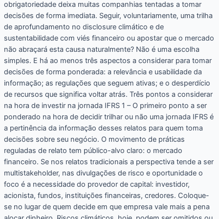
obrigatoriedade deixa muitas companhias tentadas a tomar
decisões de forma imediata. Seguir, voluntariamente, uma trilha
de aprofundamento no disclosure climático e de
sustentabilidade com viés financeiro ou apostar que o mercado
não abraçará esta causa naturalmente? Não é uma escolha
simples. E há ao menos três aspectos a considerar para tomar
decisões de forma ponderada: a relevância e usabilidade da
informação; as regulações que seguem ativas; e o desperdício
de recursos que significa voltar atrás. Três pontos a considerar
na hora de investir na jornada IFRS 1 – O primeiro ponto a ser
ponderado na hora de decidir trilhar ou não uma jornada IFRS é
a pertinência da informação desses relatos para quem toma
decisões sobre seu negócio. O movimento de práticas
reguladas de relato tem público-alvo claro: o mercado
financeiro. Se nos relatos tradicionais a perspectiva tende a ser
multistakeholder, nas divulgações de risco e oportunidade o
foco é a necessidade do provedor de capital: investidor,
acionista, fundos, instituições financeiras, credores. Coloque-
se no lugar de quem decide em que empresa vale mais a pena
alocar dinheiro. Riscos climáticos, hoje, podem ser omitidos ou