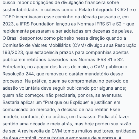
busca impor obrigações de divulgação financeira sobre
sustentabilidade. Iniciativas como o Relato Integrado (<IR>) e o
TCFD incentivaram esse caminho na década passada e, em
2023, a IFRS Foundation lançou as Normas IFRS S1 e S2 – que
rapidamente passaram a ser adotadas em dezenas de países.
O Brasil despontou como pioneiro nessa direção quando a
Comissão de Valores Mobiliários (CVM) divulgou sua Resolução
193/2023, que estabelecia prazos para companhias abertas
publicarem relatórios baseados nas Normas IFRS S1 e S2.
Entretanto, no apagar das luzes de maio, a CVM publicou a
Resolução 244, que removeu o caráter mandatório desse
processo. Na prática, quem se comprometeu no período de
adesão voluntária deve seguir publicando por alguns anos;
quem não começou não precisaria, por ora, se aventurar.
Bastaria aplicar um “Pratique ou Explique” e justificar, em
comunicado ao mercado, a decisão de não relatar. Esse
modelo, contudo, é, na prática, um fracasso. Podia até fazer
sentido uma década e meia atrás, mas hoje perdeu sua razão
de ser. A reviravolta da CVM tomou muitos auditores, entidades
da área contábil, consultorias e empresas de surpresa. A