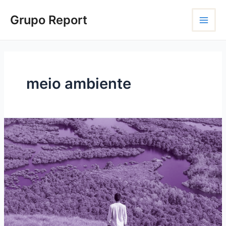
Ir
Main
para
Grupo Report
o
Menu
conteúdo
meio ambiente