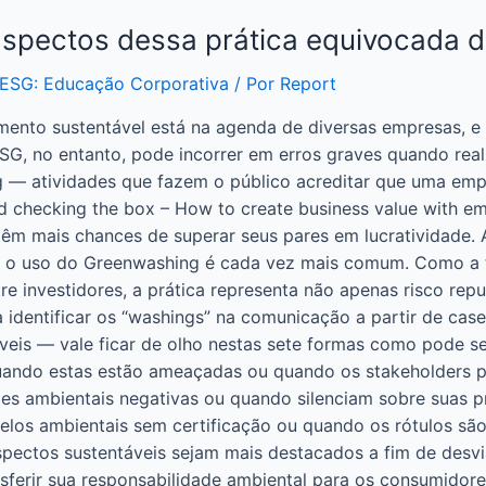
aspectos dessa prática equivocada 
ESG: Educação Corporativa
/ Por
Report
mento sustentável está na agenda de diversas empresas, e
SG, no entanto, pode incorrer em erros graves quando rea
g — atividades que fazem o público acreditar que uma emp
 checking the box – How to create business value with em
têm mais chances de superar seus pares em lucratividade.
e o uso do Greenwashing é cada vez mais comum. Como a t
e investidores, a prática representa não apenas risco rep
identificar os “washings” na comunicação a partir de ca
eis — vale ficar de olho nestas sete formas como pode se
ando estas estão ameaçadas ou quando os stakeholders pe
 ambientais negativas ou quando silenciam sobre suas pr
 selos ambientais sem certificação ou quando os rótulos s
spectos sustentáveis sejam mais destacados a fim de desvia
nsferir sua responsabilidade ambiental para os consumidor