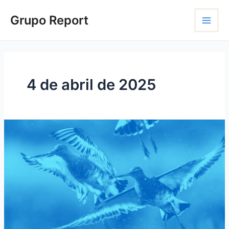
Ir
Main
para
Grupo Report
o
Menu
conteúdo
4 de abril de 2025