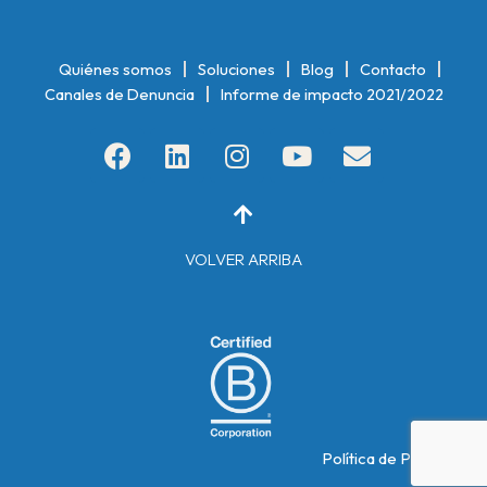
Quiénes somos
Soluciones
Blog
Contacto
Canales de Denuncia
Informe de impacto 2021/2022
F
L
I
Y
E
a
i
n
o
n
c
n
s
u
v
e
k
t
t
e
b
e
a
u
l
VOLVER ARRIBA
o
d
g
b
o
o
i
r
e
p
k
n
a
e
m
Política de Privacidad