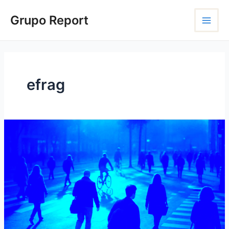
Ir
Main
para
Grupo Report
o
Menu
conteúdo
efrag