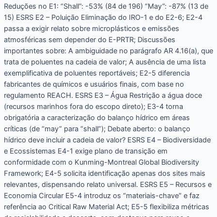
Reduções no E1: “Shall”: -53% (84 de 196) “May”: -87% (13 de
15) ESRS E2 – Poluição Eliminação do IRO-1 e do E2-6; E2-4
passa a exigir relato sobre microplásticos e emissões
atmosféricas sem depender do E-PRTR; Discussões
importantes sobre: A ambiguidade no parágrafo AR 4.16(a), que
trata de poluentes na cadeia de valor; A ausência de uma lista
exemplificativa de poluentes reportáveis; E2-5 diferencia
fabricantes de químicos e usuários finais, com base no
regulamento REACH. ESRS E3 – Água Restrição a água doce
(recursos marinhos fora do escopo direto); E3-4 torna
obrigatória a caracterização do balanço hídrico em áreas
críticas (de “may” para “shall”); Debate aberto: o balanço
hídrico deve incluir a cadeia de valor? ESRS E4 – Biodiversidade
e Ecossistemas E4-1 exige plano de transição em
conformidade com o Kunming-Montreal Global Biodiversity
Framework; E4-5 solicita identificação apenas dos sites mais
relevantes, dispensando relato universal. ESRS E5 – Recursos e
Economia Circular E5-4 introduz os “materiais-chave” e faz
referência ao Critical Raw Material Act; E5-5 flexibiliza métricas