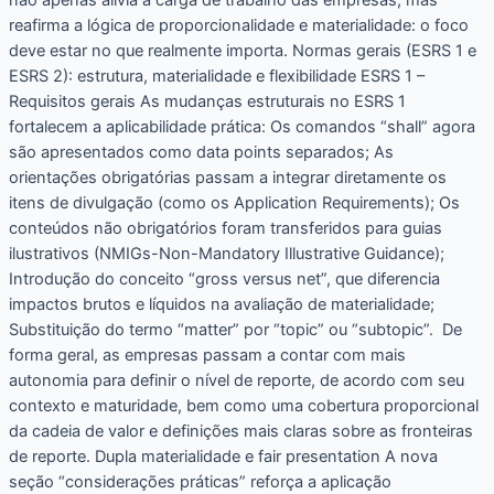
não apenas alivia a carga de trabalho das empresas, mas
reafirma a lógica de proporcionalidade e materialidade: o foco
deve estar no que realmente importa. Normas gerais (ESRS 1 e
ESRS 2): estrutura, materialidade e flexibilidade ESRS 1 –
Requisitos gerais As mudanças estruturais no ESRS 1
fortalecem a aplicabilidade prática: Os comandos “shall” agora
são apresentados como data points separados; As
orientações obrigatórias passam a integrar diretamente os
itens de divulgação (como os Application Requirements); Os
conteúdos não obrigatórios foram transferidos para guias
ilustrativos (NMIGs-Non-Mandatory Illustrative Guidance);
Introdução do conceito “gross versus net”, que diferencia
impactos brutos e líquidos na avaliação de materialidade;
Substituição do termo “matter” por “topic” ou “subtopic”. De
forma geral, as empresas passam a contar com mais
autonomia para definir o nível de reporte, de acordo com seu
contexto e maturidade, bem como uma cobertura proporcional
da cadeia de valor e definições mais claras sobre as fronteiras
de reporte. Dupla materialidade e fair presentation A nova
seção “considerações práticas” reforça a aplicação