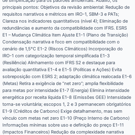
de simplificação para os padrões ambientais. Abaixo, os
principais pontos: Objetivos da revisão ambiental: Redução de
requisitos narrativos e métricos em IRO-1, SBM-3 e PATs;
Clareza nos indicadores quantitativos (nível 4); Eliminação de
redundâncias e aumento da compatibilidade com IFRS. ESRS
E1 – Mudança Climática Item Ajuste E1-1 (Plano de Transição)
Condensação narrativa e foco em compatibilidade com o
cenário de 1,5°C E1-2 (Riscos Climáticos) Incorporação do
IRO-1 com categorização temporal simplificada E1-3
(Resiliência) Alinhamento com IFRS S2 e destaque para
avaliação quantitativa E1-4 e E1-5 (Políticas e Ações) Evita
sobreposição com ESRS 2; adaptação climática realocada E1-6
(Metas) Retira a exigência de “net zero”; amplia flexibilidade
para metas por intensidade E1-7 (Energia) Elimina intensidade
energética por receita líquida E1-8 (Emissões GEE) Intensidade
torna-se voluntária; escopos 1, 2 e 3 permanecem obrigatórios
E1-9 (Créditos de Carbono) Exige detalhamento, mas sem
vínculo com metas net zero E1-10 (Preço Interno de Carbono)
Informações mínimas sobre uso e definição do preço E1-11
(Impactos Financeiros) Redução da complexidade narrativa