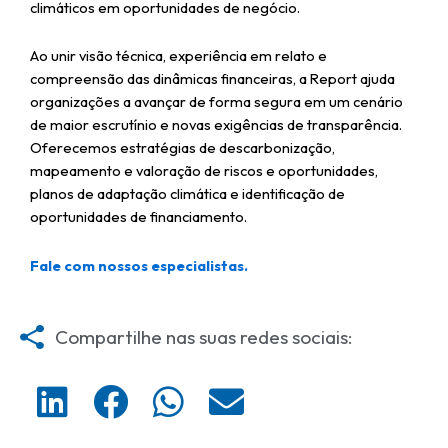
climáticos em oportunidades de negócio.
Ao unir visão técnica, experiência em relato e
compreensão das dinâmicas financeiras, a Report ajuda
organizações a avançar de forma segura em um cenário
de maior escrutínio e novas exigências de transparência.
Oferecemos estratégias de descarbonização,
mapeamento e valoração de riscos e oportunidades,
planos de adaptação climática e identificação de
oportunidades de financiamento.
Fale com nossos especialistas.
Compartilhe nas suas redes sociais:
S
S
S
S
h
h
h
h
a
a
a
a