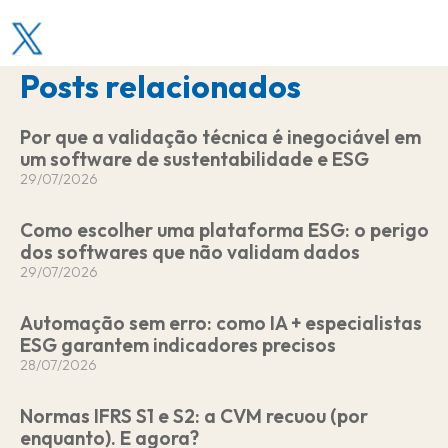
r
r
r
r
e
e
e
e
o
o
o
o
Posts relacionados
n
n
n
n
l
f
w
e
i
a
h
m
Por que a validação técnica é inegociável em
n
c
a
a
um software de sustentabilidade e ESG
k
e
t
i
29/07/2026
e
b
s
l
d
o
a
Como escolher uma plataforma ESG: o perigo
i
o
p
dos softwares que não validam dados
n
k
p
29/07/2026
Automação sem erro: como IA + especialistas
ESG garantem indicadores precisos
28/07/2026
Normas IFRS S1 e S2: a CVM recuou (por
enquanto). E agora?