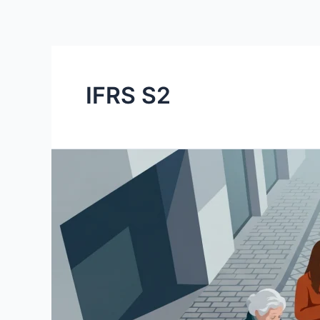
Ir
para
o
conteúdo
IFRS S2