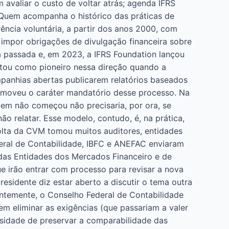
avaliar o custo de voltar atrás; agenda IFRS
t Quem acompanha o histórico das práticas de
ncia voluntária, a partir dos anos 2000, com
 impor obrigações de divulgação financeira sobre
a passada e, em 2023, a IFRS Foundation lançou
ntou como pioneiro nessa direção quando a
panhias abertas publicarem relatórios baseados
removeu o caráter mandatório desse processo. Na
em não começou não precisaria, por ora, se
ão relatar. Esse modelo, contudo, é, na prática,
volta da CVM tomou muitos auditores, entidades
deral de Contabilidade, IBFC e ANEFAC enviaram
das Entidades dos Mercados Financeiro e de
e irão entrar com processo para revisar a nova
esidente diz estar aberto a discutir o tema outra
ntemente, o Conselho Federal de Contabilidade
m eliminar as exigências (que passariam a valer
sidade de preservar a comparabilidade das