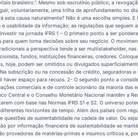
tais brasileiro.”. Mesmo sob escrutínio público, a revoga
uir, voluntariamente, uma trilha de aprofundamento no dis
á esta causa naturalmente? Não é uma escolha simples. E 
e usabilidade da informação; as regulações que seguem ati
 investir na jornada IFRS 1 – O primeiro ponto a ser ponder
os para quem toma decisões sobre seu negócio. O moviment
tradicionais a perspectiva tende a ser multistakeholder, na
acionista, fundos, instituições financeiras, credores. Col
cos, hoje, podem ser omitidos ou divulgados superficialme
Na subscrição ou na concessão de crédito, seguradoras e
cil haver espaço para recuos. 2- O segundo ponto a consid
lações comerciais e de controle acionário da maioria das em
anco Central e o Conselho Monetário Nacional mantêm a R
arem com base nas Normas IFRS S1 e S2. O universo potenc
m diferentes horizontes de tempo. Além dos países com reg
 questões de sustentabilidade na cadeia de valor. Ou sej
ssão por informação financeira de sustentabilidade se man
ão provedores de matérias-primas e insumos críticos e, po