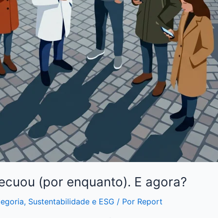
ecuou (por enquanto). E agora?
egoria
,
Sustentabilidade e ESG
/ Por
Report