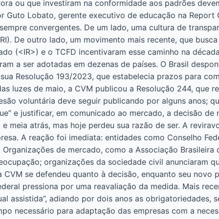
gora ou que investiram na conformidade aos padrões devem 
 Por Guto Lobato, gerente executivo de educação na Repor
sempre convergentes. De um lado, uma cultura de transparê
GRI). De outro lado, um movimento mais recente, que busca
egrado (<IR>) e o TCFD incentivaram esse caminho na décad
ram a ser adotadas em dezenas de países. O Brasil despo
 sua Resolução 193/2023, que estabelecia prazos para com
 das luzes de maio, a CVM publicou a Resolução 244, que 
ão voluntária deve seguir publicando por alguns anos; qu
que” e justificar, em comunicado ao mercado, a decisão de n
 e meia atrás, mas hoje perdeu sua razão de ser. A revira
rpresa. A reação foi imediata: entidades como Conselho Fe
Organizações de mercado, como a Associação Brasileira 
eocupação; organizações da sociedade civil anunciaram qu
 a CVM se defendeu quanto à decisão, enquanto seu novo pr
deral pressiona por uma reavaliação da medida. Mais rece
 assistida”, adiando por dois anos as obrigatoriedades, se
tempo necessário para adaptação das empresas com a neces