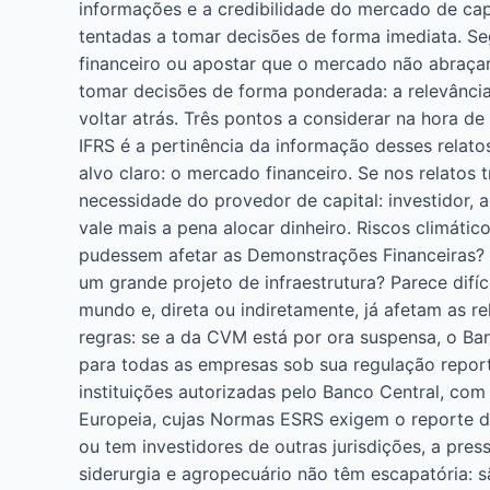
informações e a credibilidade do mercado de capi
tentadas a tomar decisões de forma imediata. Seg
financeiro ou apostar que o mercado não abraçar
tomar decisões de forma ponderada: a relevância 
voltar atrás. Três pontos a considerar na hora de
IFRS é a pertinência da informação desses relat
alvo claro: o mercado financeiro. Se nos relatos 
necessidade do provedor de capital: investidor, 
vale mais a pena alocar dinheiro. Riscos climáti
pudessem afetar as Demonstrações Financeiras? 
um grande projeto de infraestrutura? Parece difí
mundo e, direta ou indiretamente, já afetam as re
regras: se a da CVM está por ora suspensa, o B
para todas as empresas sob sua regulação report
instituições autorizadas pelo Banco Central, co
Europeia, cujas Normas ESRS exigem o reporte de
ou tem investidores de outras jurisdições, a pre
siderurgia e agropecuário não têm escapatória: s