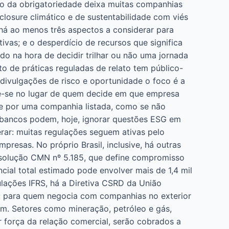
ção da obrigatoriedade deixa muitas companhias
closure climático e de sustentabilidade com viés
há ao menos três aspectos a considerar para
vas; e o desperdício de recursos que significa
ado na hora de decidir trilhar ou não uma jornada
o de práticas reguladas de relato tem público-
s divulgações de risco e oportunidade o foco é a
oque-se no lugar de quem decide em que empresa
nte por uma companhia listada, como se não
 bancos podem, hoje, ignorar questões ESG em
erar: muitas regulações seguem ativas pelo
presas. No próprio Brasil, inclusive, há outras
esolução CMN nº 5.185, que define compromisso
ial total estimado pode envolver mais de 1,4 mil
ulações IFRS, há a Diretiva CSRD da União
a: para quem negocia com companhias no exterior
tém. Setores como mineração, petróleo e gás,
r força da relação comercial, serão cobrados a