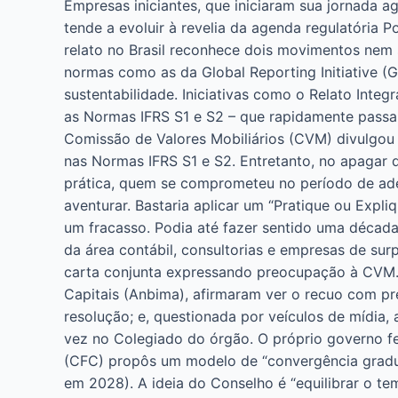
Empresas iniciantes, que iniciaram sua jornada a
tende a evoluir à revelia da agenda regulatória
relato no Brasil reconhece dois movimentos nem 
normas como as da Global Reporting Initiative (
sustentabilidade. Iniciativas como o Relato Int
as Normas IFRS S1 e S2 – que rapidamente passa
Comissão de Valores Mobiliários (CVM) divulgou
nas Normas IFRS S1 e S2. Entretanto, no apagar
prática, quem se comprometeu no período de ades
aventurar. Bastaria aplicar um “Pratique ou Expli
um fracasso. Podia até fazer sentido uma década
da área contábil, consultorias e empresas de su
carta conjunta expressando preocupação à CVM. 
Capitais (Anbima), afirmaram ver o recuo com pr
resolução; e, questionada por veículos de mídia,
vez no Colegiado do órgão. O próprio governo fe
(CFC) propôs um modelo de “convergência gradual
em 2028). A ideia do Conselho é “equilibrar o 