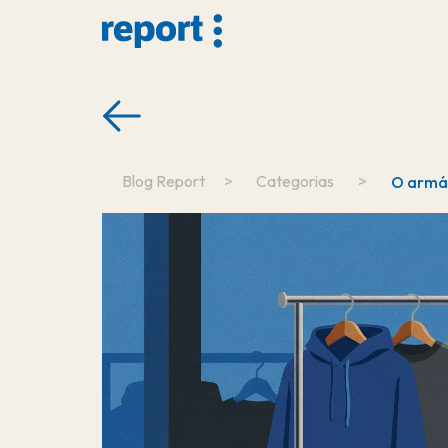
Blog Report
>
Categorias
>
O armár