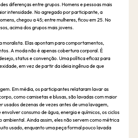
ndes diferenças entre grupos. Homens e pessoas mais
or intensidade. No agregado por participante, a
homens, chegou a 45; entre mulheres, ficou em 25. No
usos, acima dos grupos mais jovens.
ma moralista. Elas apontam para comportamentos,
intos. A moda não é apenas cobertura corporal. É
desejo, status e convenção. Uma política eficaz para
exidade, em vez de partir da ideia ingênua de que
em. Em média, os participantes relataram lavar as
 corpo, como camisetas e blusas, são lavadas com maior
ser usados dezenas de vezes antes de uma lavagem,
envolver consumo de água, energia e químicos, os ciclos
o ambiental. Ainda assim, eles não servem como métrica
muito usado, enquanto uma peça formal pouco lavada