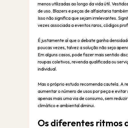
04
menos utilizadas ao longo da vida útil. Vesti
03
03
de uso. Blazers e peças de alfaiataria també
05
Isso não significa que sejam irrelevantes. Sig
vezes associada a eventos raros, códigos prof
04
04
É justamente aí que o debate ganha densidad
05
05
poucas vezes, talvez a solução não seja apen
Em alguns casos, pode fazer mais sentido dis
roupas coletivos, revenda qualificada ou ser
individual.
Mas o próprio estudo recomenda cautela. A reu
aumentar o número de usos por peça e evitar
apenas mais uma via de consumo, sem reduzir o
climático e ambiental diminui.
Os diferentes ritmos