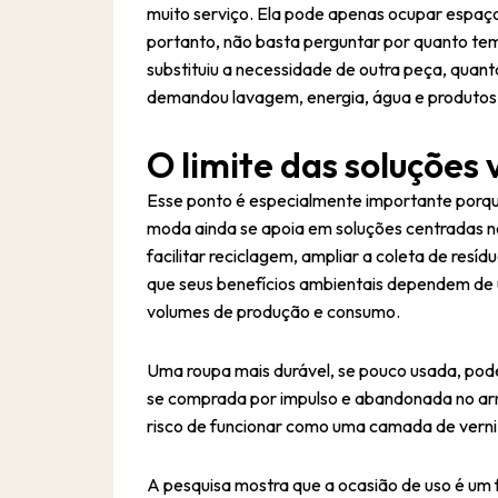
muito serviço. Ela pode apenas ocupar espaço
portanto, não basta perguntar por quanto tem
substituiu a necessidade de outra peça, quan
demandou lavagem, energia, água e produtos 
O limite das soluções
Esse ponto é especialmente importante porque
moda ainda se apoia em soluções centradas no
facilitar reciclagem, ampliar a coleta de resí
que seus benefícios ambientais dependem de
01
volumes de produção e consumo.
02
Uma roupa mais durável, se pouco usada, pod
01
01
se comprada por impulso e abandonada no arm
risco de funcionar como uma camada de vern
03
02
02
A pesquisa mostra que a ocasião de uso é um f