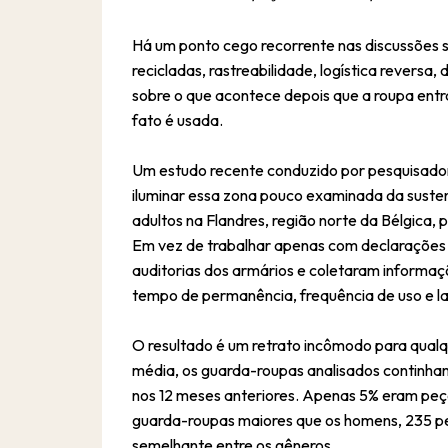
Há um ponto cego recorrente nas discussões s
recicladas, rastreabilidade, logística reversa,
sobre o que acontece depois que a roupa entr
fato é usada.
Um estudo recente conduzido por pesquisador
iluminar essa zona pouco examinada da susten
adultos na Flandres, região norte da Bélgica, p
Em vez de trabalhar apenas com declarações 
auditorias dos armários e coletaram informaçõ
tempo de permanência, frequência de uso e l
O resultado é um retrato incômodo para qualq
média, os guarda-roupas analisados continham
nos 12 meses anteriores. Apenas 5% eram peç
guarda-roupas maiores que os homens, 235 pe
semelhante entre os gêneros.