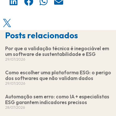
h
h
h
h
a
a
a
a
r
r
r
r
e
e
e
e
o
o
o
o
Posts relacionados
n
n
n
n
l
f
w
e
i
a
h
m
Por que a validação técnica é inegociável em
n
c
a
a
um software de sustentabilidade e ESG
k
e
t
i
29/07/2026
e
b
s
l
d
o
a
Como escolher uma plataforma ESG: o perigo
i
o
p
dos softwares que não validam dados
n
k
p
29/07/2026
Automação sem erro: como IA + especialistas
ESG garantem indicadores precisos
28/07/2026