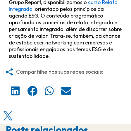
Grupo Report, disponibilizamos o
curso Relato
Integrado
, orientado pelos princípios da
agenda ESG. O conteúdo programático
aprofunda os conceitos de relato integrado e
pensamento integrado, além de discorrer sobre
criação de valor. Trata-se, também, da chance
de estabelecer networking com empresas e
profissionais engajados nos temas ESG e de
sustentabilidade.
Compartilhe nas suas redes sociais:
S
S
S
S
h
h
h
h
a
a
a
a
r
r
r
r
e
e
e
e
o
o
o
o
Posts relacionados
n
n
n
n