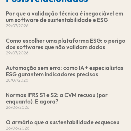
l
f
w
e
i
a
h
m
Por que a validação técnica é inegociável em
n
c
a
a
um software de sustentabilidade e ESG
k
e
t
i
29/07/2026
e
b
s
l
d
o
a
Como escolher uma plataforma ESG: o perigo
i
o
p
dos softwares que não validam dados
n
k
p
29/07/2026
Automação sem erro: como IA + especialistas
ESG garantem indicadores precisos
28/07/2026
Normas IFRS S1 e S2: a CVM recuou (por
enquanto). E agora?
26/06/2026
O armário que a sustentabilidade esqueceu
26/06/2026